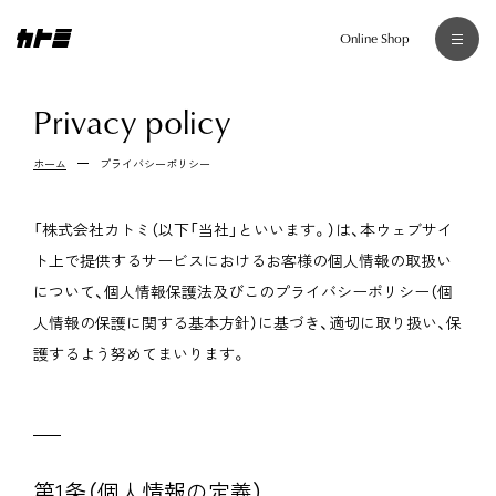
Online Shop
Privacy policy
Home
ホーム
プライバシーポリシー
Story
「株式会社カトミ（以下「当社」といいます。）は、本ウェブサイ
サステナビリティ
ト上で提供するサービスにおけるお客様の個人情報の取扱い
クラフトマンシップ
について、個人情報保護法及びこのプライバシーポリシー（個
高松・香川について
人情報の保護に関する基本方針）に基づき、適切に取り扱い、保
護するよう努めてまいります。
Brand
Nostalgic Whisky
VIVO
第1条（個人情報の定義）
Precious